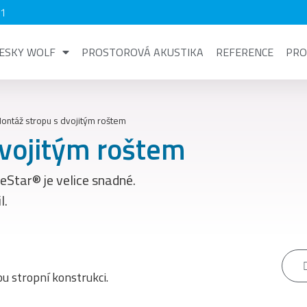
91
ESKY WOLF
PROSTOROVÁ AKUSTIKA
REFERENCE
PRO
ontáž stropu s dvojitým roštem
dvojitým roštem
Star® je velice snadné.
l.
u stropní konstrukci.