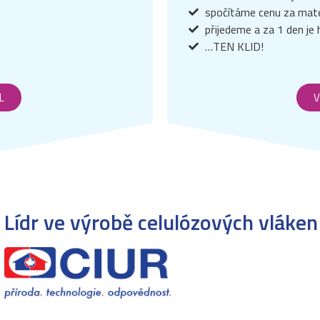
spočítáme cenu za mater
přijedeme a za 1 den j
…TEN KLID!
L
V
Lídr ve výrobě celulózových vláken