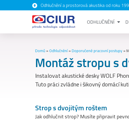
Odhlučnění a prostorová akustika od roku 19
ODHLUČNĚNÍ
D
Domů
»
Odhlučnění
»
Doporučené pracovní postupy
»
M
Montáž stropu s 
Instalovat akustické desky WOLF Phone
Tuto práci zvládne i šikovný domácí kuti
Strop s dvojitým roštem
Jak odhlučnit strop? Musíte připravit pevno