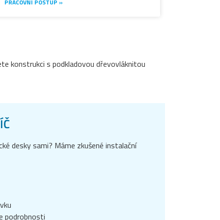
PRACOVNÍ POSTUP »
jete konstrukci s podkladovou dřevovláknitou
ÍČ
ické desky sami? Máme zkušené instalační
ávku
e podrobnosti