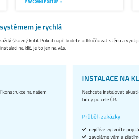
PRACOVNÍ POSTUP »
 systémem je rychlá
 každý šikovný kutil. Pokud např. budete odhlučňovat stěnu a využi
stalaci na klíč, je to jen na vás.
INSTALACE NA KL
cí konstrukce na našem
Nechcete instalovat akust
firmy po celé ČR.
Průběh zakázky
nejdříve vytvořte popt
zavoláme vám a zjistím