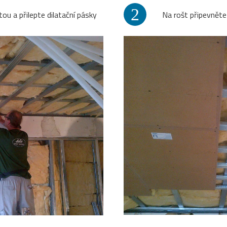
2
tou a přilepte dilatační pásky
Na rošt připevnět