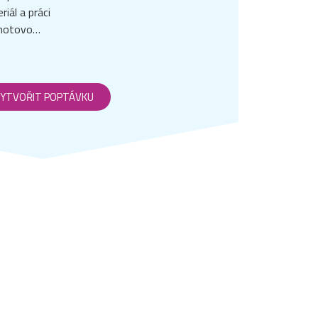
iál a práci
e hotovo…
YTVOŘIT POPTÁVKU