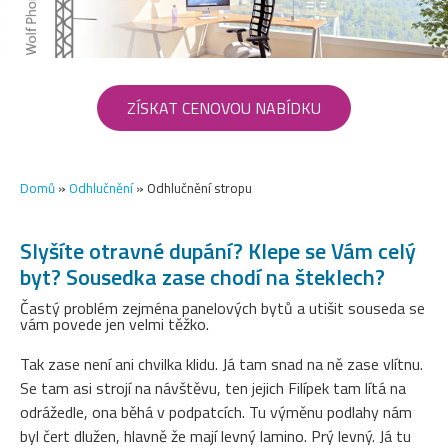
ZÍSKAT CENOVOU NABÍDKU
Domů
»
Odhlučnění
»
Odhlučnění stropu
Slyšíte otravné dupání? Klepe se Vám celý
byt? Sousedka zase chodí na šteklech?
Častý problém zejména panelových bytů a utišit souseda se
vám povede jen velmi těžko.
Tak zase není ani chvilka klidu. Já tam snad na ně zase vlítnu.
Se tam asi strojí na návštěvu, ten jejich Filípek tam lítá na
odrážedle, ona běhá v podpatcích. Tu výměnu podlahy nám
byl čert dlužen, hlavně že mají levný lamino. Prý levný. Já tu