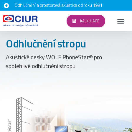
Odhlučnění a prostorová akustika od roku 1991
KALKULACE
Odhlučnění stropu
Akustické desky WOLF PhoneStar® pro
spolehlivé odhlučnění stropu