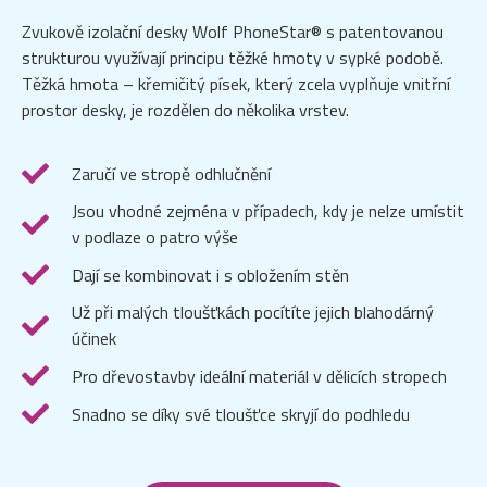
Zvukově izolační desky Wolf PhoneStar® s patentovanou
strukturou využívají principu těžké hmoty v sypké podobě.
Těžká hmota – křemičitý písek, který zcela vyplňuje vnitřní
prostor desky, je rozdělen do několika vrstev.
Zaručí ve stropě odhlučnění
Jsou vhodné zejména v případech, kdy je nelze umístit
v podlaze o patro výše
Dají se kombinovat i s obložením stěn
Už při malých tloušťkách pocítíte jejich blahodárný
účinek
Pro dřevostavby ideální materiál v dělicích stropech
Snadno se díky své tloušťce skryjí do podhledu