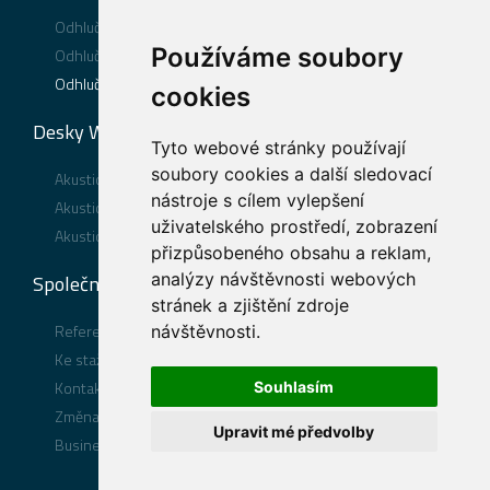
Odhlučnění podlahy
Používáme soubory
Odhlučnění stěny
Odhlučnění stropu
cookies
Desky WOLF®
Tyto webové stránky používají
soubory cookies a další sledovací
Akustické desky WOLF PhoneStar® TRI
nástroje s cílem vylepšení
Akustické desky WOLF PhoneStar® ST TRI
uživatelského prostředí, zobrazení
Akustické desky WOLF PhoneStar® TWIN
přizpůsobeného obsahu a reklam,
analýzy návštěvnosti webových
Společnost
stránek a zjištění zdroje
Reference
návštěvnosti.
Ke stažení
Kontakt
Souhlasím
Změna nastavení souhlasu
Upravit mé předvolby
Business Compliance CIUR