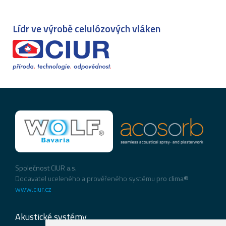
Lídr ve výrobě celulózových vláken
Společnost CIUR a.s.
Dodavatel uceleného a prověřeného systému
pro clima®
www.ciur.cz
Akustické systémy