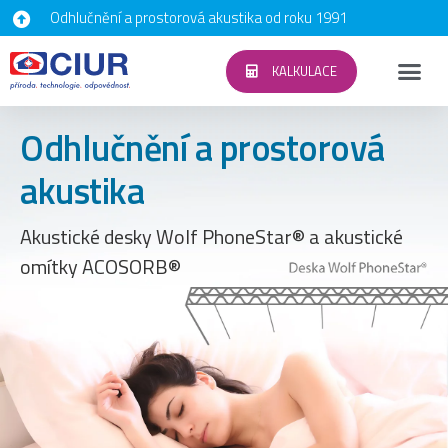
Odhlučnění a prostorová akustika od roku 1991
KALKULACE
Odhlučnění a prostorová
akustika
Akustické desky Wolf PhoneStar® a akustické
omítky ACOSORB®​