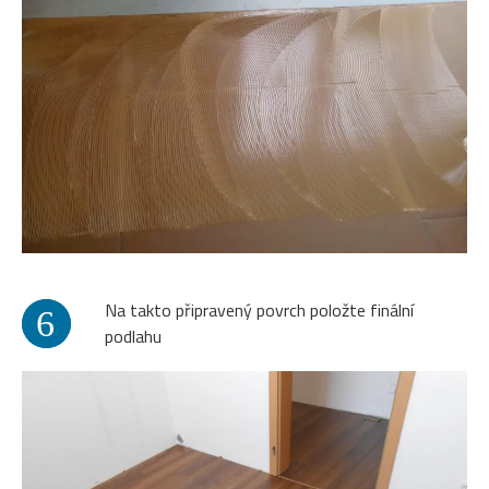
Na takto připravený povrch položte finální
6
1
podlahu