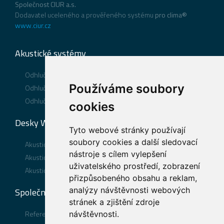
Společnost CIUR a.s.
Dodavatel uceleného a prověřeného systému
pro clima®
www.ciur.cz
Akustické systémy
Odhlučnění podlahy
Používáme soubory
Odhlučnění stěny
Odhlučnění stropu
cookies
Desky WOLF®
Tyto webové stránky používají
soubory cookies a další sledovací
Akustické desky WOLF PhoneStar® TRI
nástroje s cílem vylepšení
Akustické desky WOLF PhoneStar® ST TRI
uživatelského prostředí, zobrazení
Akustické desky WOLF PhoneStar® TWIN
přizpůsobeného obsahu a reklam,
analýzy návštěvnosti webových
Společnost
stránek a zjištění zdroje
Reference
návštěvnosti.