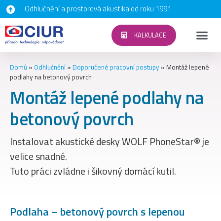
Odhlučnění a prostorová akustika od roku 1991
KALKULACE
Domů
»
Odhlučnění
»
Doporučené pracovní postupy
»
Montáž lepené
podlahy na betonový povrch
Montáž lepené podlahy na
betonový povrch
Instalovat akustické desky WOLF PhoneStar® je
velice snadné.
Tuto práci zvládne i šikovný domácí kutil.
Podlaha – betonový povrch s lepenou