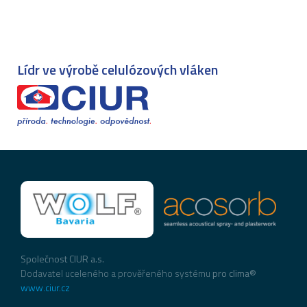
Lídr ve výrobě celulózových vláken
Společnost CIUR a.s.
Dodavatel uceleného a prověřeného systému
pro clima®
www.ciur.cz