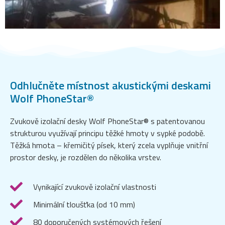
Odhlučněte místnost akustickými deskami
Wolf PhoneStar®
Zvukově izolační desky Wolf PhoneStar® s patentovanou
strukturou využívají principu těžké hmoty v sypké podobě.
Těžká hmota – křemičitý písek, který zcela vyplňuje vnitřní
prostor desky, je rozdělen do několika vrstev.
Vynikající zvukově izolační vlastnosti
Minimální tloušťka (od 10 mm)
80 doporučených systémových řešení