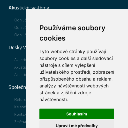
Akustické systémy
Odhlučnění podlahy
Používáme soubory
Odhlučnění stěny
Odhlučnění stropu
cookies
Desky WOLF®
Tyto webové stránky používají
soubory cookies a další sledovací
Akustické desky WOLF PhoneStar® TRI
nástroje s cílem vylepšení
Akustické desky WOLF PhoneStar® ST TRI
uživatelského prostředí, zobrazení
Akustické desky WOLF PhoneStar® TWIN
přizpůsobeného obsahu a reklam,
analýzy návštěvnosti webových
Společnost
stránek a zjištění zdroje
Reference
návštěvnosti.
Ke stažení
Kontakt
Souhlasím
Změna nastavení souhlasu
Upravit mé předvolby