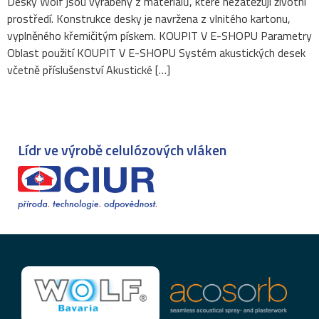
Desky Wolf jsou vyráběny z materiálů, které nezatěžují životní
prostředí. Konstrukce desky je navržena z vlnitého kartonu,
vyplněného křemičitým pískem. KOUPIT V E-SHOPU Parametry
Oblast použití KOUPIT V E-SHOPU Systém akustických desek
včetně příslušenství Akustické […]
Lídr ve výrobě celulózových vláken