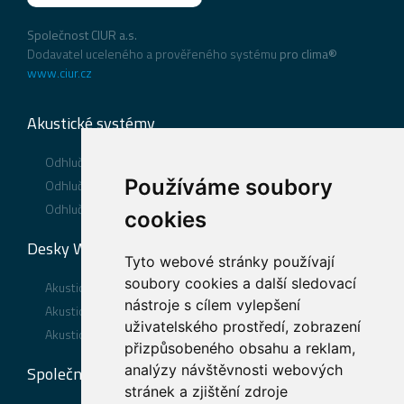
Společnost CIUR a.s.
Dodavatel uceleného a prověřeného systému
pro clima®
www.ciur.cz
Akustické systémy
Odhlučnění podlahy
Používáme soubory
Odhlučnění stěny
Odhlučnění stropu
cookies
Desky WOLF®
Tyto webové stránky používají
soubory cookies a další sledovací
Akustické desky WOLF PhoneStar® TRI
nástroje s cílem vylepšení
Akustické desky WOLF PhoneStar® ST TRI
uživatelského prostředí, zobrazení
Akustické desky WOLF PhoneStar® TWIN
přizpůsobeného obsahu a reklam,
analýzy návštěvnosti webových
Společnost
stránek a zjištění zdroje